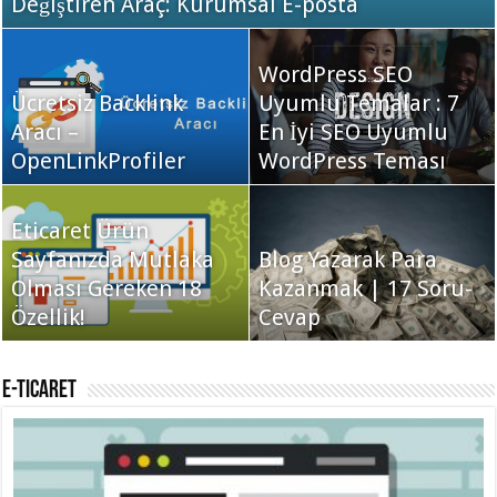
Değiştiren Araç: Kurumsal E-posta
WordPress SEO
Ücretsiz Backlink
Uyumlu Temalar : 7
Aracı –
En İyi SEO Uyumlu
OpenLinkProfiler
WordPress Teması
Eticaret Ürün
Sayfanızda Mutlaka
Blog Yazarak Para
Olması Gereken 18
Kazanmak | 17 Soru-
Özellik!
Cevap
E-Ticaret