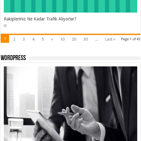
Rakipleriniz Ne Kadar Trafik Alıyorlar?
1
2
3
4
5
»
10
20
30
...
Last »
Page 1 of 43
Wordpress