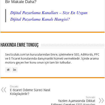
Bir Makale Daha?
Dijital Pazarlama Kanalları – Size En Uygun
Dijital Pazarlama Kanalı Hangisi?
Hakkında Emre Tonguç
SeoSozluk.com'un kurucularından Emre, işletmelere SEO, AdWords, PPC
ve E-Ticaret konularında danışmanlık hizmeti vermektedir. İçinde arama
motoru geçen her konu onun için tam bir tutkudur.
Önceki
E-ticaret Ödeme Süreci Nasıl
Kolaylaştırılır?
Sonraki
Yazılım Aşamasında Dikkat
Edilmesi Gereken SEO Konuları