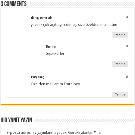
3 comments
dinç emrah
at
yazınız çok açıklayıcı olmuş. size özelden mail attım
Yanıtla
Emre
at
teşekkürler
Yanıtla
tayanç
at
Özelden mail attım Emre bey.
Yanıtla
Bir yanıt yazın
E-posta adresiniz yayınlanmayacak.
Gerekli alanlar
*
ile