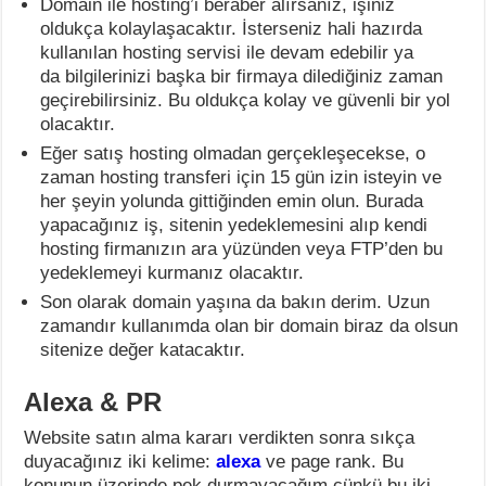
Domain ile hosting’i beraber alırsanız, işiniz
oldukça kolaylaşacaktır. İsterseniz hali hazırda
kullanılan hosting servisi ile devam edebilir ya
da bilgilerinizi başka bir firmaya dilediğiniz zaman
geçirebilirsiniz. Bu oldukça kolay ve güvenli bir yol
olacaktır.
Eğer satış hosting olmadan gerçekleşecekse, o
zaman hosting transferi için 15 gün izin isteyin ve
her şeyin yolunda gittiğinden emin olun. Burada
yapacağınız iş, sitenin yedeklemesini alıp kendi
hosting firmanızın ara yüzünden veya FTP’den bu
yedeklemeyi kurmanız olacaktır.
Son olarak domain yaşına da bakın derim. Uzun
zamandır kullanımda olan bir domain biraz da olsun
sitenize değer katacaktır.
Alexa & PR
Website satın alma kararı verdikten sonra sıkça
duyacağınız iki kelime:
alexa
ve page rank. Bu
konunun üzerinde pek durmayacağım çünkü bu iki