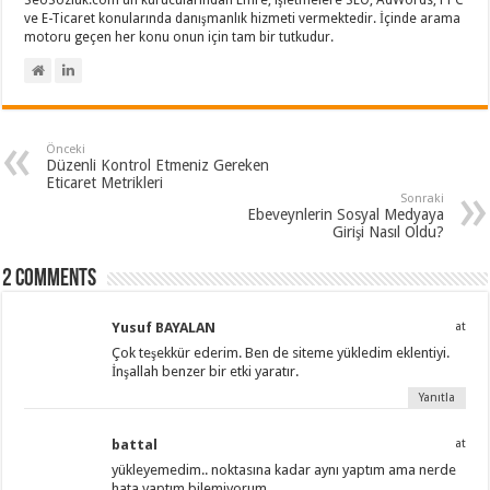
SeoSozluk.com'un kurucularından Emre, işletmelere SEO, AdWords, PPC
ve E-Ticaret konularında danışmanlık hizmeti vermektedir. İçinde arama
motoru geçen her konu onun için tam bir tutkudur.
Önceki
Düzenli Kontrol Etmeniz Gereken
Eticaret Metrikleri
Sonraki
Ebeveynlerin Sosyal Medyaya
Girişi Nasıl Oldu?
2 comments
Yusuf BAYALAN
at
Çok teşekkür ederim. Ben de siteme yükledim eklentiyi.
İnşallah benzer bir etki yaratır.
Yanıtla
battal
at
yükleyemedim.. noktasına kadar aynı yaptım ama nerde
hata yaptım bilemiyorum