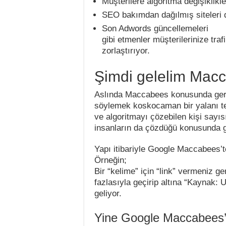
Müşterilere algoritma değişiklikl
SEO bakımdan dağılmış siteleri 
Son Adwords güncellemeleri
gibi etmenler müşterilerinize tra
zorlaştırıyor.
Şimdi gelelim Macca
Aslında Maccabees konusunda gerçek
söylemek koskocaman bir yalanı te
ve algoritmayı çözebilen kişi sayıs
insanların da çözdüğü konusunda ge
Yapı itibariyle Google Maccabees’te
Örneğin;
Bir “kelime” için “link” vermeniz g
fazlasıyla geçirip altına “Kaynak: 
geliyor.
Yine Google Maccabees’