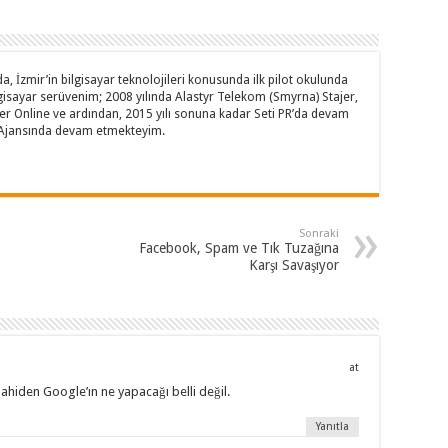
, İzmir’in bilgisayar teknolojileri konusunda ilk pilot okulunda
isayar serüvenim; 2008 yılında Alastyr Telekom (Smyrna) Stajer,
yer Online ve ardından, 2015 yılı sonuna kadar Seti PR’da devam
am Ajansında devam etmekteyim.
Sonraki
Facebook, Spam ve Tık Tuzağına
Karşı Savaşıyor
at
ahiden Google’ın ne yapacağı belli değil.
Yanıtla