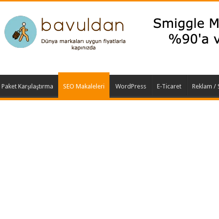
t Paket Karşılaştırma
SEO Makaleleri
WordPress
E-Ticaret
Reklam /