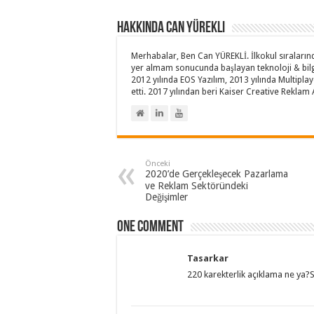
Hakkında Can Yürekli
Merhabalar, Ben Can YÜREKLİ. İlkokul sıralarında
yer almam sonucunda başlayan teknoloji & bilg
2012 yılında EOS Yazılım, 2013 yılında Multipla
etti. 2017 yılından beri Kaiser Creative Rekl
Önceki
2020’de Gerçekleşecek Pazarlama
ve Reklam Sektöründeki
Değişimler
One comment
Tasarkar
220 karekterlik açıklama ne ya?S