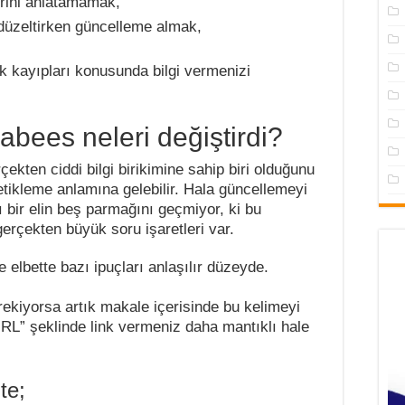
erini anlatamamak,
düzeltirken güncelleme almak,
fik kayıpları konusunda bilgi vermenizi
bees neleri değiştirdi?
ten ciddi bilgi birikimine sahip biri olduğunu
tikleme anlamına gelebilir. Hala güncellemeyi
ı bir elin beş parmağını geçmiyor, ki bu
rçekten büyük soru işaretleri var.
 elbette bazı ipuçları anlaşılır düzeyde.
erekiyorsa artık makale içerisinde bu kelimeyi
URL” şeklinde link vermeniz daha mantıklı hale
te;