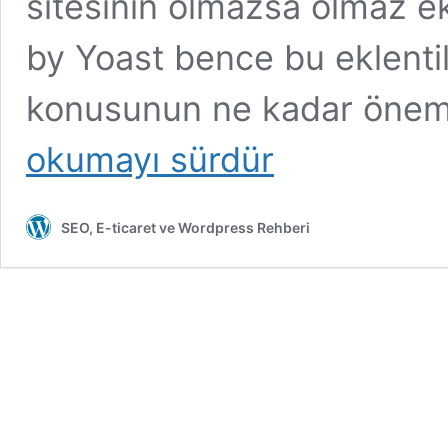
sitesinin olmazsa olmaz ek
by Yoast bence bu eklentil
konusunun ne kadar öneml
Yoast
okumayı sürdür
SEO
Nedir?
Yoast
SEO
SEO, E-ticaret ve Wordpress Rehberi
Kullanımı