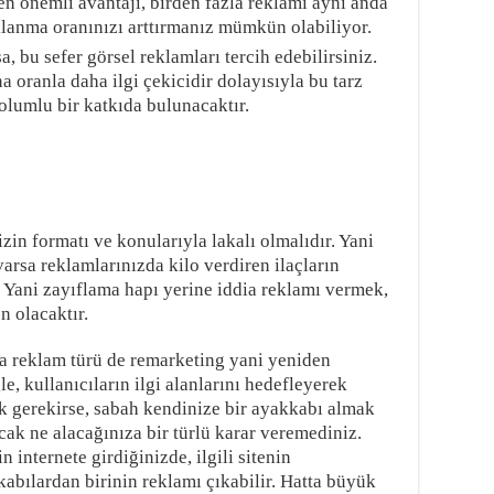
 en önemli avantajı, birden fazla reklamı aynı anda
klanma oranınızı arttırmanız mümkün olabiliyor.
a, bu sefer görsel reklamları tercih edebilirsiniz.
 oranla daha ilgi çekicidir dolayısıyla bu tarz
 olumlu bir katkıda bulunacaktır.
zin formatı ve konularıyla lakalı olmalıdır. Yani
z varsa reklamlarınızda kilo verdiren ilaçların
 Yani zayıflama hapı yerine iddia reklamı vermek,
n olacaktır.
ka reklam türü de remarketing yani yeniden
, kullanıcıların ilgi alanlarını hedefleyerek
 gerekirse, sabah kendinize bir ayakkabı almak
cak ne alacağınıza bir türlü karar veremediniz.
internete girdiğinizde, ilgili sitenin
abılardan birinin reklamı çıkabilir. Hatta büyük