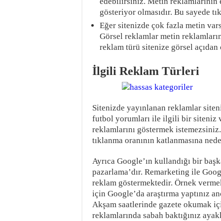
edebilirsiniz. Metin reklamlarının
gösteriyor olmasıdır. Bu sayede tı
Eğer sitenizde çok fazla metin vars
Görsel reklamlar metin reklamlarına
reklam türü sitenize görsel açıdan
İlgili Reklam Türleri
Sitenizde yayınlanan reklamlar siteni
futbol yorumları ile ilgili bir siteni
reklamlarını göstermek istemezsiniz.
tıklanma oranının katlanmasına nede
Ayrıca Google’ın kullandığı bir baş
pazarlama’dır. Remarketing ile Google
reklam göstermektedir. Örnek vermek
için Google’da araştırma yaptınız an
Akşam saatlerinde gazete okumak için 
reklamlarında sabah baktığınız ayakk