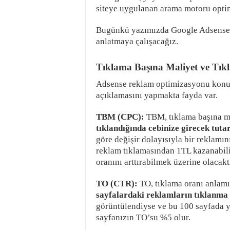
siteye uygulanan arama motoru optim
Bugünkü yazımızda Google Adsense r
anlatmaya çalışacağız.
Tıklama Başına Maliyet ve Tık
Adsense reklam optimizasyonu konus
açıklamasını yapmakta fayda var.
TBM (CPC):
TBM, tıklama başına ma
tıklandığında cebinize girecek tuta
göre değişir dolayısıyla bir reklamı
reklam tıklamasından 1TL kazanabil
oranını arttırabilmek üzerine olacaktı
TO (CTR):
TO, tıklama oranı anlamın
sayfalardaki reklamların tıklanma
görüntülendiyse ve bu 100 sayfada y
sayfanızın TO’su %5 olur.