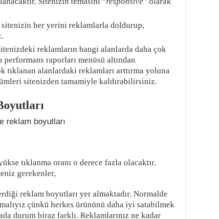
lanacaktır. Sitenizin temasını “
responsive
” olarak
sitenizin her yerini reklamlarla doldurup,
.
Sitenizdeki reklamların hangi alanlarda daha çok
bı performans raporları menüsü altından
ok tıklanan alanlardaki reklamları arttırma yoluna
ümleri sitenizden tamamiyle kaldırabilirsiniz.
oyutları
ükse tıklanma oranı o derece fazla olacaktır.
meniz gerekenler,
rdiği reklam boyutları yer almaktadır. Normalde
malıyız çünkü herkes ürününü daha iyi satabilmek
ada durum biraz farklı. Reklamlarınız ne kadar