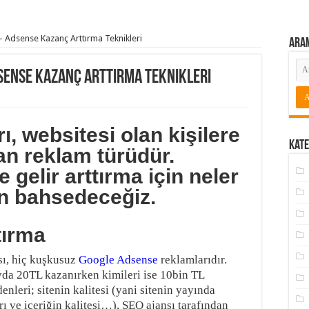
– Adsense Kazanç Arttırma Teknikleri
Ara
sense Kazanç Arttırma Teknikleri
, websitesi olan kişilere
Kate
yan reklam türüdür.
gelir arttırma için neler
n bahsedeceğiz.
tırma
ısı, hiç kuşkusuz
Google Adsense
reklamlarıdır.
ayda 20TL kazanırken kimileri ise 10bin TL
leri; sitenin kalitesi (yani sitenin yayında
rı ve içeriğin kalitesi…), SEO ajansı tarafından