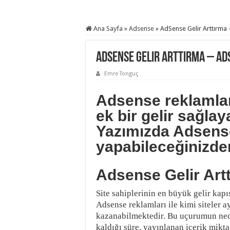
Ana Sayfa
»
Adsense
»
AdSense Gelir Arttırma 
AdSense Gelir Arttırma – Ad
Emre Tonguç
Adsense reklamları
ek bir gelir sağla
Yazımızda Adsense 
yapabileceğinizde
Adsense Gelir Art
Site sahiplerinin en büyük gelir kap
Adsense reklamları ile kimi siteler 
kazanabilmektedir. Bu uçurumun neden
kaldığı süre, yayınlanan içerik mikta